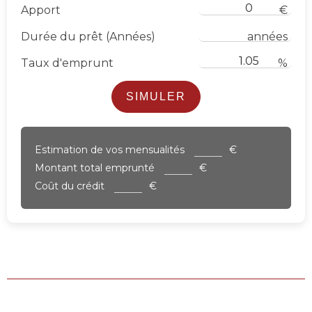
Apport
€
Durée du prêt (Années)
années
Taux d'emprunt
%
SIMULER
Estimation de vos mensualités
€
Montant total emprunté
€
Coût du crédit
€